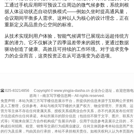
工通过手机应用即可预设工位周边的微气候参数，系统则根
据人体运动状态自动切换模式——例如久坐时提高通风量，
会议期间平衡多人需求。这种以人为核心的设计理念，正在
重新定义高品质办公空间的标准。
从技术实现到用户体验，智能气候调节已展现出远超传统方
案的潜力。它不仅解决了四季温差带来的困扰，更通过数据
驱动创造了健康、高效且可持续的工作环境。对于追求竞争
力的企业而言，这类投资正在从可选项变为必选项。
025-83214856
Copyright © www.yingjia-dasha.cn 企业办公选址，欢迎您致电
咨询！--南京写字楼信息网-- All rights reserved.
免责声明：本站为第三方写字楼信息展示平台，所提供的信息来源于互联网公开资料
及人工整理，仅供参考。本站与相关写字楼的大厦产权方、物业管理方、开发商、运
营方等主体不存在任何隶属关系、授权关系或商业合作关系，亦不代表其发布任何官
方信息或作出任何承诺。本站所展示的部分信息（包括但不限于文字、图片、联系方
式等）可能来自第三方合作机构或广告展示内容，仅用于信息参考及展示之目的，不
构成任何招商、租赁、销售等交易行为或商业建议。任何主体因参考本站信息而产生
的行为及后果，均由其自行承担，本站不承担相关责任。如相关权利人认为本页面内