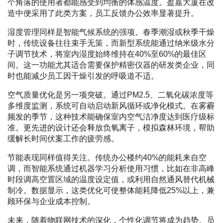
个角落的使用者都能感受到均衡的体感温度。盈嘉大厦在改
造中便采用了此类方案，员工反馈办公效率显著提升。
湿度管理同样是智能气候系统的强项。春季潮湿或秋季干燥
时，传统设备往往束手无策，而新型系统能通过纳米级水分
子调节技术，将室内湿度始终维持在40%至60%的最佳区
间。这一功能尤其适合需要保护精密仪器的研发类企业，同
时也能减少员工因干燥引发的呼吸道不适。
空气质量优化是另一项突破。通过PM2.5、二氧化碳浓度等
多维度监测，系统可自动启动新风循环或净化模式。在雾霾
频发的季节，这种技术能确保室内空气洁净度达到医疗级标
准。更先进的设计还会释放负氧离子，模拟森林环境，帮助
缓解长时间伏案工作的疲劳感。
节能表现同样值得关注。传统办公楼约40%的能耗来自空
调，而智能系统通过机器学习分析使用习惯，比如在非高峰
时段调高空置区域的温度设定值，或利用自然通风替代机械
制冷。数据显示，这类优化可使整体能耗降低25%以上，兼
顾环保与企业成本控制。
未来，随着物联网技术的深化，个性化调节将成为趋势。员