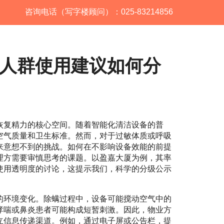
咨询电话（写字楼顾问）：025-83214856
人群使用建议如何分
恢复精力的核心空间。随着智能化清洁设备的普
空气质量和卫生标准。然而，对于过敏体质或呼吸
来意想不到的挑战。如何在不影响设备效能的前提
理方需要审慎思考的课题。以盈嘉大厦为例，其率
使用透明度的讨论，这提示我们，科学的分级公示
的环境变化。除螨过程中，设备可能搅动空气中的
哮喘或鼻炎患者可能构成短暂刺激。因此，物业方
立信息传递渠道。例如，通过电子屏或公告栏，提