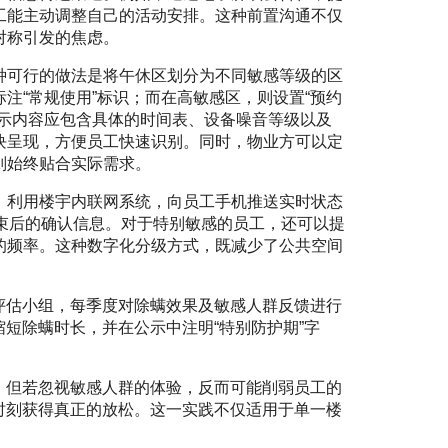
工能主动调整自己的活动安排。这种前置沟通不仅
对称引发的焦虑。
种可行的做法是将午休区划分为不同敏感等级的区
注“常规使用”标识；而在高敏感区，则设置“预约
公示内容应包含具体的时间表、设备噪音等级以及
块呈现，方便员工快速识别。同时，物业方可以定
则始终贴合实际需求。
，利用楼宇内联网系统，向员工手机推送实时状态
结束后的确认信息。对于特别敏感的员工，还可以提
的频率。这种数字化分级方式，既减少了公共空间
评估小组，每季度对除螨效果及敏感人群反馈进行
短除螨时长，并在公示中注明“特别防护期”字
，但若忽视敏感人群的体验，反而可能削弱员工的
时刻获得真正的放松。这一实践不仅适用于单一楼